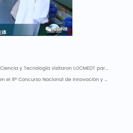
cnología visitaron LOCMEDT para labores de investigación
ción y Emprendimiento en la Industria Biomédica y entró a la Final de la Industria