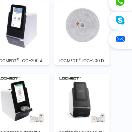
®
®
LOCMEDT
LOC-200 Analizador automático de bioquímica
LOCMEDT
LOC-200 Discos reactivos del analizador bioquímico automático